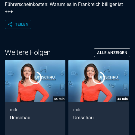
Führerscheinkosten: Warum es in Frankreich billiger ist
+++
share
TEILEN
Weitere Folgen
ALLE ANZEIGEN
44
min
44
min
mdr
mdr
Umschau
Umschau