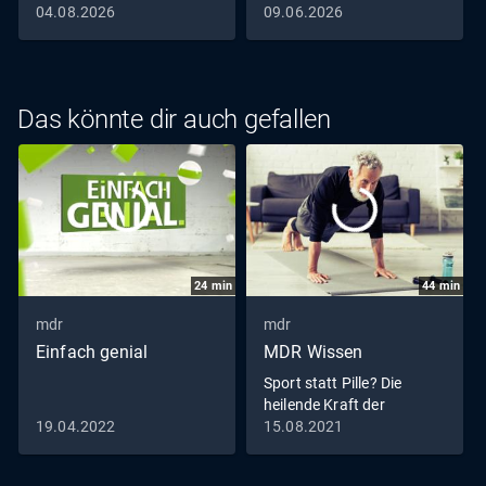
04.08.2026
09.06.2026
Das könnte dir auch gefallen
24
min
44
min
mdr
mdr
Einfach genial
MDR Wissen
Sport statt Pille? Die
heilende Kraft der
Bewegung
19.04.2022
15.08.2021