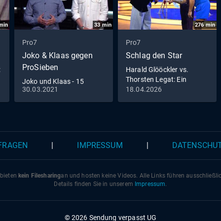
min
33
min
276
min
Pro7
Pro7
Joko & Klaas gegen
Schlag den Star
ProSieben
:
Harald Glööckler vs.
d
Thorsten Legat: Ein
Joko und Klaas - 15
pompööses Duell mit
30.03.2021
18.04.2026
Minuten Live | Pflege ist
Kasalla!
#NichtSelbstverständlich
 FRAGEN
|
IMPRESSUM
|
DATENSCHU
 bieten
kein Filesharing
an und hosten keine Videos. Alle Links führen ausschließl
Details finden Sie in unserem
Impressum
.
© 2026 Sendung verpasst UG