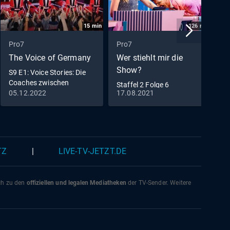
15
min
126
min
Pro7
Pro7
P
The Voice of Germany
Wer stiehlt mir die
J
Show?
S9 E1: Voice Stories: Die
F
Coaches zwischen
D
Staffel 2 Folge 6
Ehrfurcht und Neugier
N
05.12.2022
17.08.2021
1
TZ
|
LIVE-TV-JETZT.DE
ich zu den
offiziellen und legalen Mediatheken
der TV-Sender. Weitere