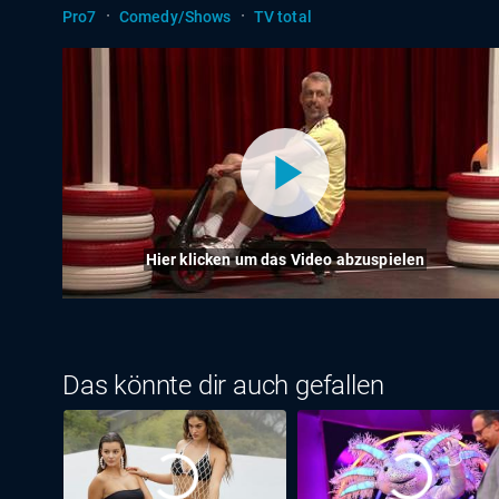
·
·
Pro7
Comedy/Shows
TV total
Hier klicken um das Video abzuspielen
Das könnte dir auch gefallen