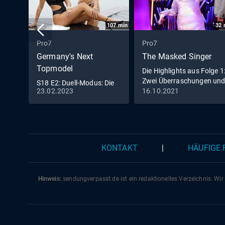
107
min
32
Pro7
Pro7
Germany's Next
The Masked Singer
Topmodel
Die Highlights aus Folge 1
Zwei Überraschungen un
S18 E2: Duell-Modus: Die
eine feurig
23.02.2023
16.10.2021
Models stehen in direkter
Konkurrenz
KONTAKT
|
HÄUFIGE
Hinweis:
sendungverpasst.
de
ist ein redaktionelles Verzeichnis. Wir