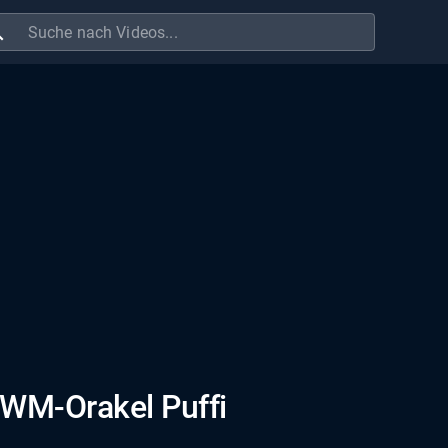
ch
3 WM-Orakel Puffi