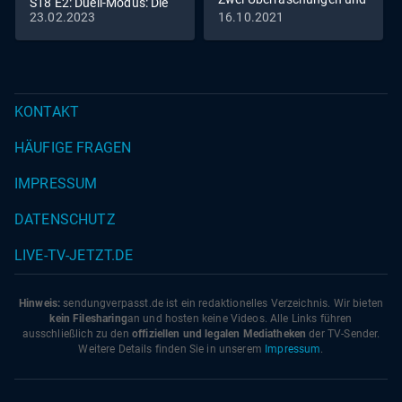
S18 E2: Duell-Modus: Die
eine feurig
23.02.2023
16.10.2021
Models stehen in direkter
Konkurrenz
KONTAKT
HÄUFIGE FRAGEN
IMPRESSUM
DATENSCHUTZ
LIVE-TV-JETZT.DE
Hinweis:
sendungverpasst.
de
ist ein redaktionelles Verzeichnis. Wir bieten
kein Filesharing
an und hosten keine Videos. Alle Links führen
ausschließlich zu den
offiziellen und legalen Mediatheken
der TV-Sender.
Weitere Details finden Sie in unserem
Impressum
.