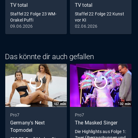
TV total
TV total
Staffel 22 Folge 23 WM-
Staffel 22 Folge 22 Kunst
Orakel Puffi
vor KI
09.06.2026
02.06.2026
Das könnte dir auch gefallen
107
min
32
min
Pro7
Pro7
Germany's Next
The Masked Singer
Topmodel
Die Highlights aus Folge 1:
Zwei Überraschungen und