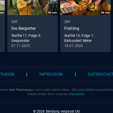
min
89
min
89
min
ZDF
ZDF
Die Bergretter
Frühling
Staffel 17, Folge 5:
Staffel 15, Folge 1:
Gespenster
Einhundert Meter
27.11.2025
18.01.2026
 FRAGEN
|
IMPRESSUM
|
DATENSCHU
 bieten
kein Filesharing
an und hosten keine Videos. Alle Links führen ausschließl
Details finden Sie in unserem
Impressum
.
© 2026 Sendung verpasst UG