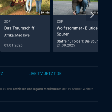
89
min
44
min
ZDF
ZDF
Z
Das Traumschiff
Wolfssommer - Blutige
R
Spuren
Afrika: Madikwe
E
Staffel 1, Folge 1: Die Spur
01.01.2026
21.09.2025
0
der Wölfe
TZ
|
LIVE-TV-JETZT.DE
ich zu den
offiziellen und legalen Mediatheken
der TV-Sender. Weitere