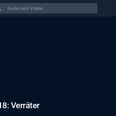
ch
18: Verräter