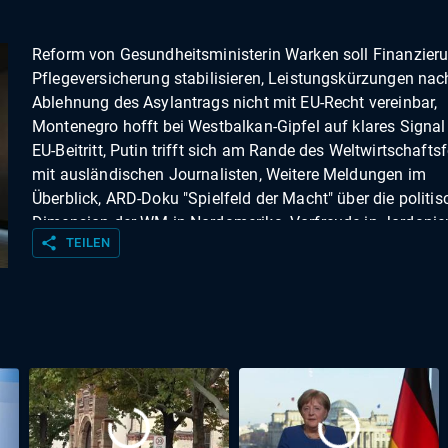
Reform von Gesundheitsministerin Warken soll Finanzieru
Pflegeversicherung stabilisieren, Leistungskürzungen nac
Ablehnung des Asylantrags nicht mit EU-Recht vereinbar,
Montenegro hofft bei Westbalkan-Gipfel auf klares Signal
EU-Beitritt, Putin trifft sich am Rande des Weltwirtschaft
mit ausländischen Journalisten, Weitere Meldungen im
Überblick, ARD-Doku "Spielfeld der Macht" über die politis
Dimension der WM in Nordamerika, Vorfreude in Jordanie
share
TEILEN
erste WM-Teilnahme