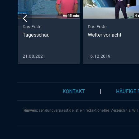
15
min
4
Das Erste
Das Erste
Tagesschau
Wetter vor acht
21.08.2021
16.12.2019
KONTAKT
|
HÄUFIGE
Hinweis:
sendungverpasst.
de
ist ein redaktionelles Verzeichnis. Wir