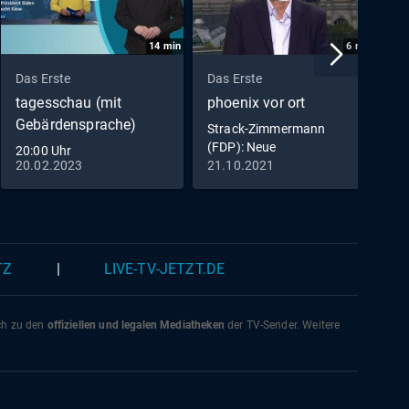
14
min
6
min
Das Erste
Das Erste
D
tagesschau (mit
phoenix vor ort
t
Gebärdensprache)
Strack-Zimmermann
K
(FDP): Neue
i
20:00 Uhr
Bundesregierung muss
20.02.2023
21.10.2021
1
Zusagen an NATO
einhalten
TZ
|
LIVE-TV-JETZT.DE
ich zu den
offiziellen und legalen Mediatheken
der TV-Sender. Weitere