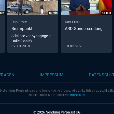
min
18
min
44
min
Das Erste
Das Erste
Brennpunkt
ARD Sondersendung
Schüsse vor Synagoge in
Halle (Saale)
09.10.2019
18.03.2020
 FRAGEN
|
IMPRESSUM
|
DATENSCHU
 bieten
kein Filesharing
an und hosten keine Videos. Alle Links führen ausschließl
Details finden Sie in unserem
Impressum
.
© 2026 Sendung verpasst UG