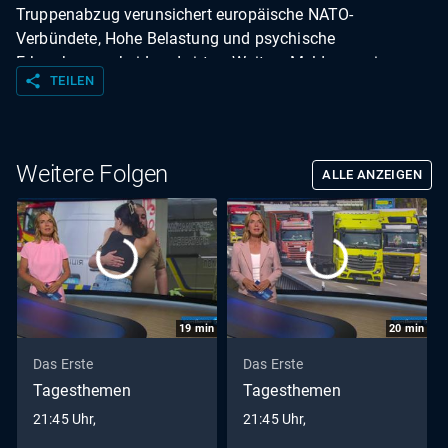
Truppenabzug verunsichert europäische NATO-
Verbündete, Hohe Belastung und psychische
Erkrankungen bei Landwirten, Weitere Meldungen im
share
TEILEN
Überblick, #mittendrin von Fehmarn: Bauarbeiter statt
Touristen in Ferienunterkünften, Das Wetter Hinweis: Der
Beitrag zum Thema "WM-Kader" darf aus rechtlichen
Gründen nicht vollständig auf tagesschau.de gezeigt
Weitere Folgen
ALLE ANZEIGEN
werden. Korrektur: Die Sendung wurde nachträglich
bearbeitet.
19
min
20
min
Das Erste
Das Erste
Tagesthemen
Tagesthemen
21:45 Uhr,
21:45 Uhr,