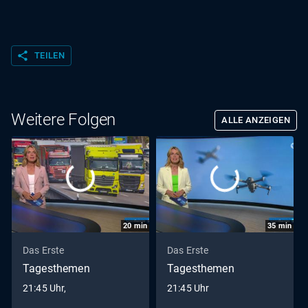
share
TEILEN
Weitere Folgen
ALLE ANZEIGEN
20
min
35
min
Das Erste
Das Erste
Tagesthemen
Tagesthemen
21:45 Uhr,
21:45 Uhr