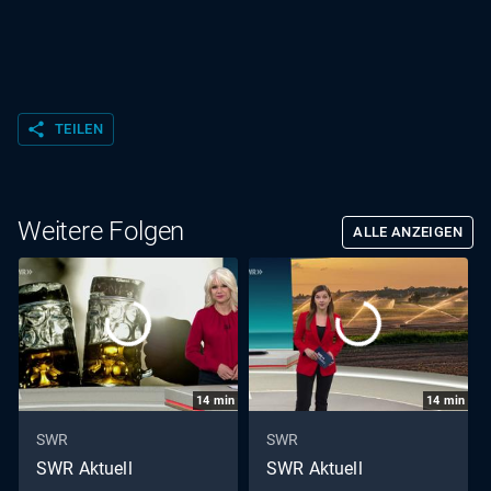
share
TEILEN
Weitere Folgen
ALLE ANZEIGEN
14
min
14
min
SWR
SWR
SWR Aktuell
SWR Aktuell