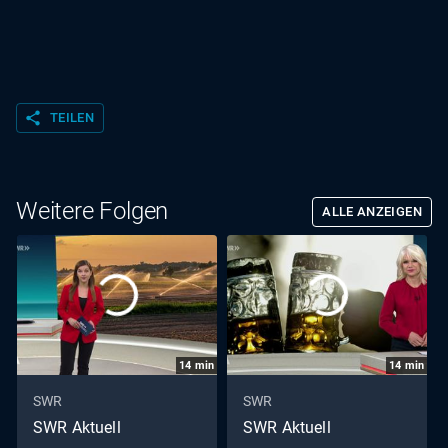
share
TEILEN
Weitere Folgen
ALLE ANZEIGEN
14
min
14
min
SWR
SWR
SWR Aktuell
SWR Aktuell