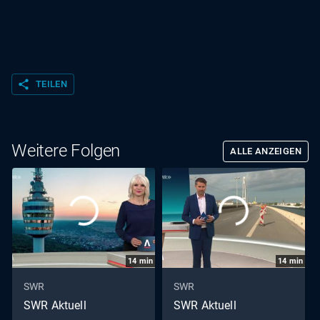
share
TEILEN
Weitere Folgen
ALLE ANZEIGEN
14
min
14
min
SWR
SWR
SWR Aktuell
SWR Aktuell