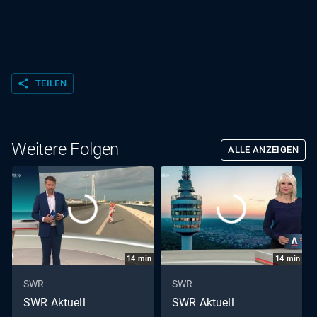
share
TEILEN
Weitere Folgen
ALLE ANZEIGEN
14
min
14
min
SWR
SWR
SWR Aktuell
SWR Aktuell