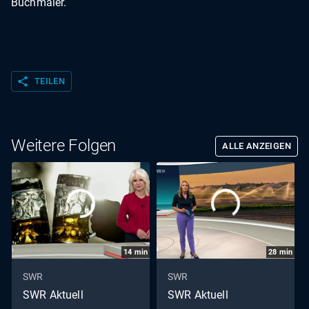
Buchmaier.
share
TEILEN
Weitere Folgen
ALLE ANZEIGEN
14
min
28
min
SWR
SWR
SWR Aktuell
SWR Aktuell