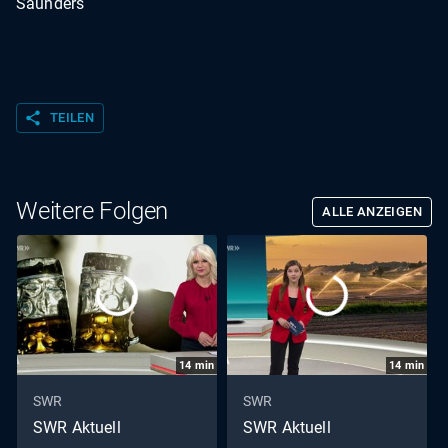
Saunders
share
TEILEN
Weitere Folgen
ALLE ANZEIGEN
14
min
14
min
SWR
SWR
SWR Aktuell
SWR Aktuell