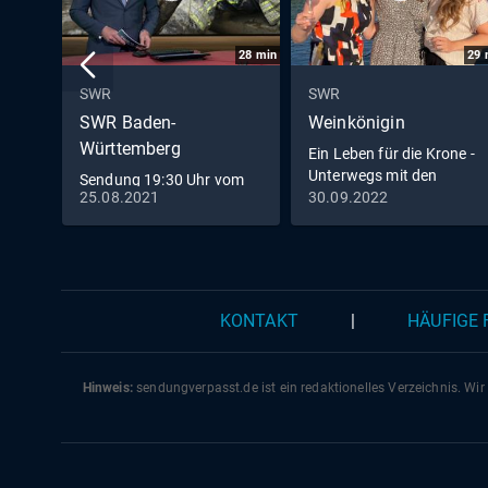
28
min
29
SWR
SWR
SWR Baden-
Weinkönigin
Württemberg
Ein Leben für die Krone -
Unterwegs mit den
Sendung 19:30 Uhr vom
Weinköniginnen
25.08.2021
30.09.2022
25.8.2021
KONTAKT
|
HÄUFIGE
Hinweis:
sendungverpasst.
de
ist ein redaktionelles Verzeichnis. Wir