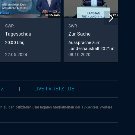
15
min
212
min
SWR
SWR
S
Tagesschau
Zur Sache
D
20:00 Uhr,
Aussprache zum
Landeshaushalt 2021 in
Rheinland-Pfalz
22.05.2024
08.10.2020
0
TZ
|
LIVE-TV-JETZT.DE
ich zu den
offiziellen und legalen Mediatheken
der TV-Sender. Weitere