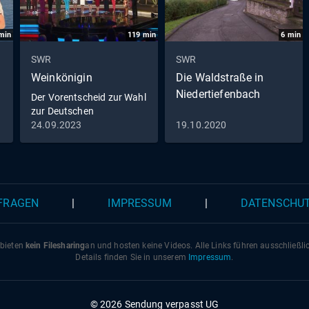
min
119
min
6
min
SWR
SWR
Weinkönigin
Die Waldstraße in
Niedertiefenbach
Der Vorentscheid zur Wahl
zur Deutschen
Weinkönigin 2023
24.09.2023
19.10.2020
 FRAGEN
|
IMPRESSUM
|
DATENSCHU
 bieten
kein Filesharing
an und hosten keine Videos. Alle Links führen ausschließl
Details finden Sie in unserem
Impressum
.
© 2026 Sendung verpasst UG