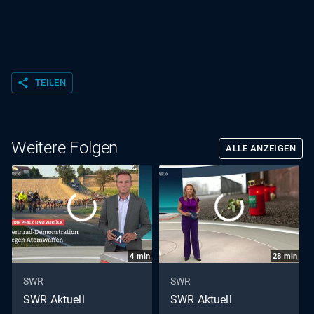
share
TEILEN
Weitere Folgen
ALLE ANZEIGEN
4
min
28
min
SWR
SWR
SWR Aktuell
SWR Aktuell