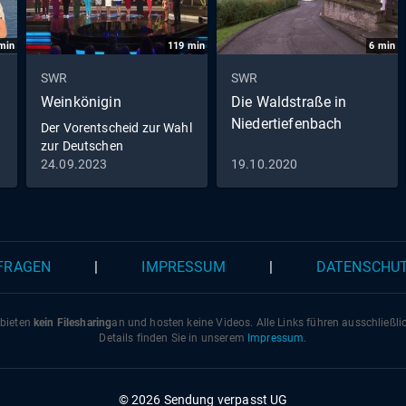
min
119
min
6
min
SWR
SWR
Weinkönigin
Die Waldstraße in
Niedertiefenbach
Der Vorentscheid zur Wahl
zur Deutschen
Weinkönigin 2023
24.09.2023
19.10.2020
 FRAGEN
|
IMPRESSUM
|
DATENSCHU
 bieten
kein Filesharing
an und hosten keine Videos. Alle Links führen ausschließl
Details finden Sie in unserem
Impressum
.
© 2026 Sendung verpasst UG