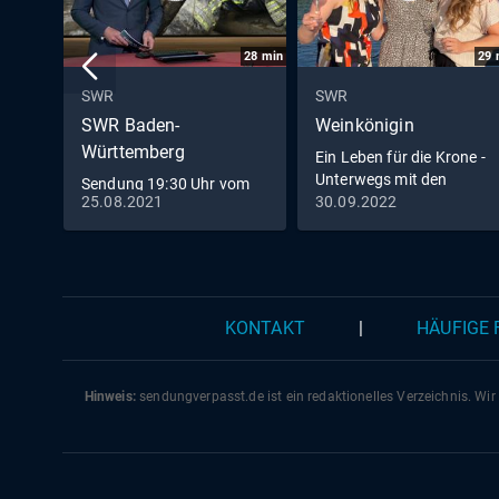
28
min
29
SWR
SWR
SWR Baden-
Weinkönigin
Württemberg
Ein Leben für die Krone -
Unterwegs mit den
Sendung 19:30 Uhr vom
Weinköniginnen
25.08.2021
30.09.2022
25.8.2021
KONTAKT
|
HÄUFIGE
Hinweis:
sendungverpasst.
de
ist ein redaktionelles Verzeichnis. Wir