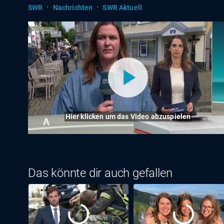
·
·
SWR
Nachrichten
SWR Aktuell
Hier klicken um das Video abzuspielen
Das könnte dir auch gefallen