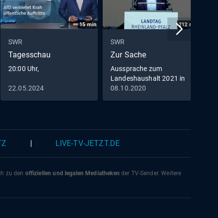
15
min
212
min
SWR
SWR
S
Tagesschau
Zur Sache
D
20:00 Uhr,
Aussprache zum
Landeshaushalt 2021 in
Rheinland-Pfalz
22.05.2024
08.10.2020
0
TZ
|
LIVE-TV-JETZT.DE
ich zu den
offiziellen und legalen Mediatheken
der TV-Sender. Weitere