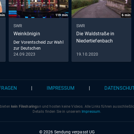
min
119
min
6
min
SWR
SWR
Weinkönigin
Die Waldstraße in
Niedertiefenbach
Der Vorentscheid zur Wahl
zur Deutschen
Weinkönigin 2023
24.09.2023
19.10.2020
 FRAGEN
|
IMPRESSUM
|
DATENSCHU
 bieten
kein Filesharing
an und hosten keine Videos. Alle Links führen ausschließl
Details finden Sie in unserem
Impressum
.
© 2026 Sendung verpasst UG