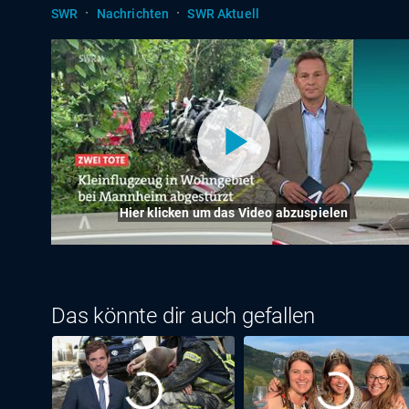
·
·
SWR
Nachrichten
SWR Aktuell
Hier klicken um das Video abzuspielen
Das könnte dir auch gefallen