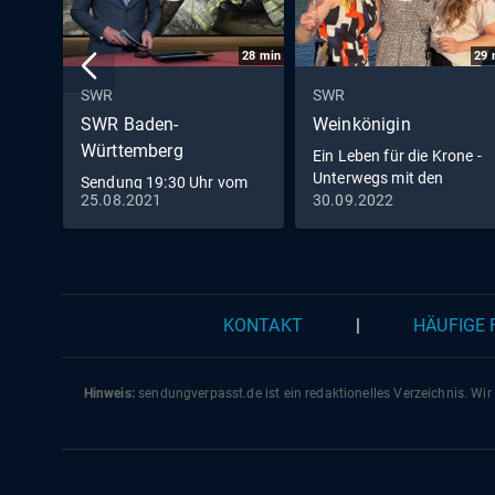
28
min
29
SWR
SWR
SWR Baden-
Weinkönigin
Württemberg
Ein Leben für die Krone -
Unterwegs mit den
Sendung 19:30 Uhr vom
Weinköniginnen
25.08.2021
30.09.2022
25.8.2021
KONTAKT
|
HÄUFIGE
Hinweis:
sendungverpasst.
de
ist ein redaktionelles Verzeichnis. Wir