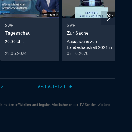
15
min
212
min
SWR
SWR
S
Tagesschau
Zur Sache
D
20:00 Uhr,
Aussprache zum
Landeshaushalt 2021 in
Rheinland-Pfalz
22.05.2024
08.10.2020
0
TZ
|
LIVE-TV-JETZT.DE
ich zu den
offiziellen und legalen Mediatheken
der TV-Sender. Weitere