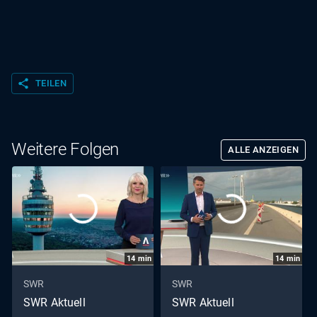
share
TEILEN
Weitere Folgen
ALLE ANZEIGEN
14
min
14
min
SWR
SWR
SWR Aktuell
SWR Aktuell