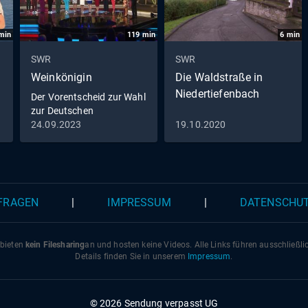
min
119
min
6
min
SWR
SWR
Weinkönigin
Die Waldstraße in
Niedertiefenbach
Der Vorentscheid zur Wahl
zur Deutschen
Weinkönigin 2023
24.09.2023
19.10.2020
 FRAGEN
|
IMPRESSUM
|
DATENSCHU
 bieten
kein Filesharing
an und hosten keine Videos. Alle Links führen ausschließl
Details finden Sie in unserem
Impressum
.
© 2026 Sendung verpasst UG