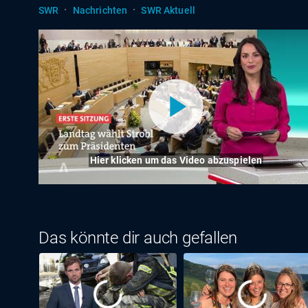
·
·
SWR
Nachrichten
SWR Aktuell
Hier klicken um das Video abzuspielen
Das könnte dir auch gefallen