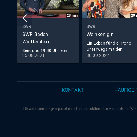
28
min
29
SWR
SWR
SWR Baden-
Weinkönigin
Württemberg
Ein Leben für die Krone -
Unterwegs mit den
Sendung 19:30 Uhr vom
Weinköniginnen
25.08.2021
30.09.2022
25.8.2021
KONTAKT
|
HÄUFIGE
Hinweis:
sendungverpasst.
de
ist ein redaktionelles Verzeichnis. Wir