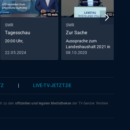
15
min
212
min
SWR
SWR
S
Tagesschau
Zur Sache
D
20:00 Uhr,
Aussprache zum
Landeshaushalt 2021 in
Rheinland-Pfalz
22.05.2024
08.10.2020
0
TZ
|
LIVE-TV-JETZT.DE
ich zu den
offiziellen und legalen Mediatheken
der TV-Sender. Weitere