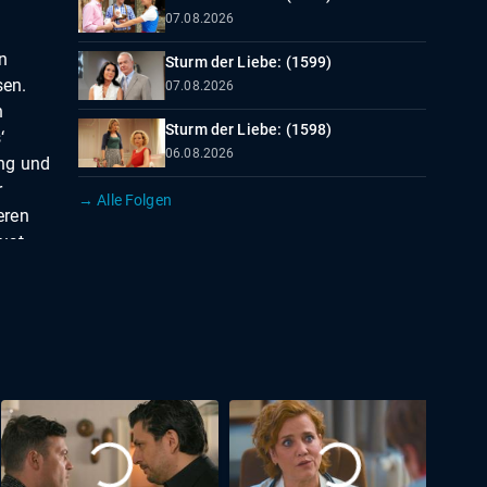
07.08.2026
n
Sturm der Liebe: (1599)
sen.
07.08.2026
n
Sturm der Liebe: (1598)
‘
06.08.2026
ung und
r
→ Alle Folgen
eren
ust
issen
 in
h und
reift,
aufhin
ht