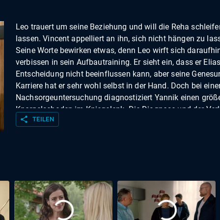
Leo trauert um seine Beziehung und will die Reha schleife
lassen. Vincent appelliert an ihn, sich nicht hängen zu las
Seine Worte bewirken etwas, denn Leo wirft sich daraufhi
verbissen in sein Aufbautraining. Er sieht ein, dass er Elias
Entscheidung nicht beeinflussen kann, aber seine Genes
Karriere hat er sehr wohl selbst in der Hand. Doch bei eine
Nachsorgeuntersuchung diagnostiziert Yannik einen größ
Knorpelschaden im Kniegelenk. Die Diagnose und der Verl
share
TEILEN
von Elias stürzen Leo in eine tiefe Verzweiflung. Yvonne
versucht sich Erik gegenüber zu erklären, doch er lässt sie
aufgewühlt stehen. Während Yvonne mit schlechtem Gew
hofft, dass Erik sich wieder beruhigt, steigert er sich weiter
seinen Ärger hinein. Yvonne findet sein Verhalten kindisc
die beiden geraten in eine Grundsatzdiskussion über ihre
Beziehung. Als Fritz am nächsten Tag für Yvonne Partei erg
sieht Erik ein, dass er etwas überreagiert hat. Er sucht dar
die Aussprache mit Yvonne. Doch zu spät – Yvonne brauc