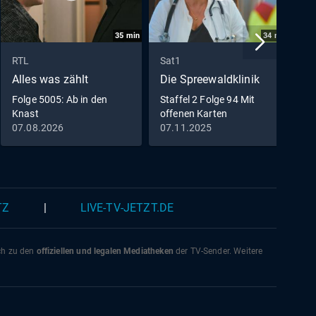
auf
schung
35
min
34
min
helfen
Rose
RTL
Sat1
B
 Aber
Alles was zählt
Die Spreewaldklinik
U
reut.
Folge 5005: Ab in den
Staffel 2 Folge 94 Mit
D
anders
Knast
offenen Karten
B
W
07.08.2026
07.11.2025
2
es
TZ
|
LIVE-TV-JETZT.DE
ich zu den
offiziellen und legalen Mediatheken
der TV-Sender. Weitere