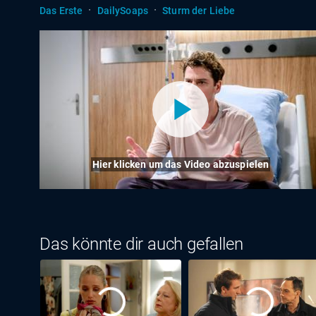
·
·
Das Erste
DailySoaps
Sturm der Liebe
Hier klicken um das Video abzuspielen
Das könnte dir auch gefallen