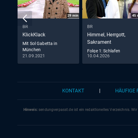
29
min
45
BR
BR
KlickKlack
Himmel, Herrgott,
Sakrament
Mit Sol Gabetta in
München
Folge 1: Schlafen
21.09.2021
10.04.2026
KONTAKT
|
HÄUFIGE
Hinweis:
sendungverpasst.
de
ist ein redaktionelles Verzeichnis. Wir