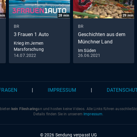
min
28
min
29
min
BR
BR
3 Frauen 1 Auto
Geschichten aus dem
Münchner Land
Krieg im Jemen
Marsforschung
Im Süden
Regionalflughäfen
14.07.2022
26.06.2021
Windsurfen
 FRAGEN
|
IMPRESSUM
|
DATENSCHU
 bieten
kein Filesharing
an und hosten keine Videos. Alle Links führen ausschließl
Details finden Sie in unserem
Impressum
.
© 2026 Sendung verpasst UG