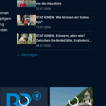
vor der Haustüre
22.07.2026
können
STATIONEN: Wie können wir Gutes
ilgern
tun?
ung
15.07.2026
enden
STATIONEN: Erinnern, aber wie?
Zwischen Gedenkstätte, Grabstein
und digitalem Gedächtnis
08.07.2026
→ Alle Folgen