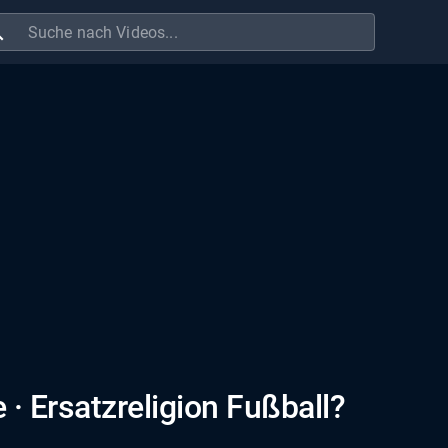
ch
· Ersatzreligion Fußball?