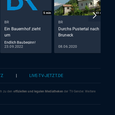
5
min
43
min
BR
BR
B
Ein Bauernhof zieht
Durchs Pustertal nach
D
um
Bruneck
F
N
Endlich Baubeginn!
23.09.2022
08.06.2020
2
(S01/E02)
TZ
|
LIVE-TV-JETZT.DE
ich zu den
offiziellen und legalen Mediatheken
der TV-Sender. Weitere