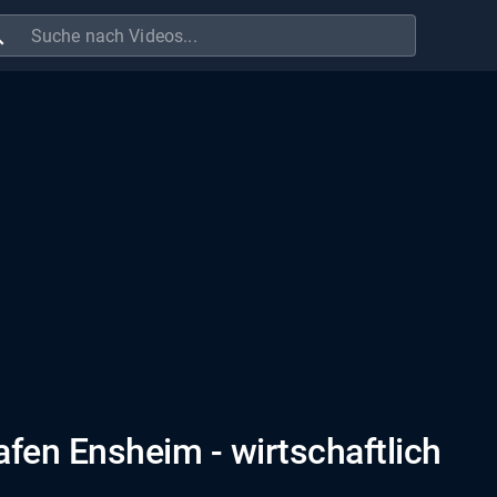
ch
afen Ensheim - wirtschaftlich