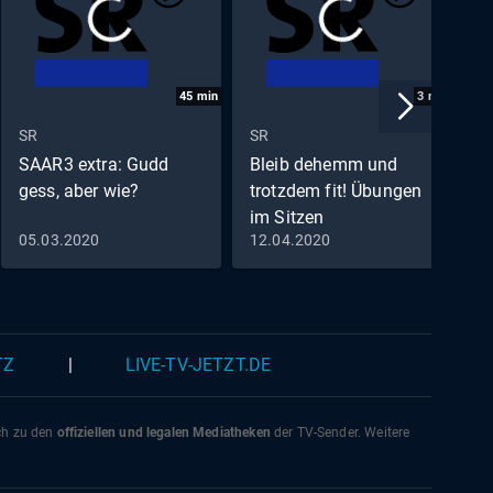
45
min
3
min
SR
SR
S
SAAR3 extra: Gudd
Bleib dehemm und
S
gess, aber wie?
trotzdem fit! Übungen
W
im Sitzen
S
05.03.2020
12.04.2020
0
TZ
|
LIVE-TV-JETZT.DE
ich zu den
offiziellen und legalen Mediatheken
der TV-Sender. Weitere