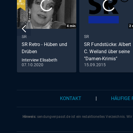
4
min
2
SR
SR
SR Retro - Hüben und
SR Fundstücke: Albert
Drüben
C. Weiland über seine
"Damen-Krimis"
Interview Elisabeth
07.10.2020
15.09.2015
Flickenschildt
KONTAKT
|
HÄUFIGE
Hinweis:
sendungverpasst.
de
ist ein redaktionelles Verzeichnis. Wir