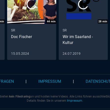
min
44
min
28
min
SR
SR
Doc Fischer
Wir im Saarland -
Kultur
15.05.2024
24.07.2019
 FRAGEN
|
IMPRESSUM
|
DATENSCHU
 bieten
kein Filesharing
an und hosten keine Videos. Alle Links führen ausschließl
Details finden Sie in unserem
Impressum
.