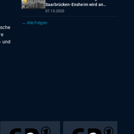
Saarbrücken-Ensheim wird an
internationales Luftverkehrsnetz
07.10.2020
angeschlossen
→ Alle Folgen
tsche
re
- und