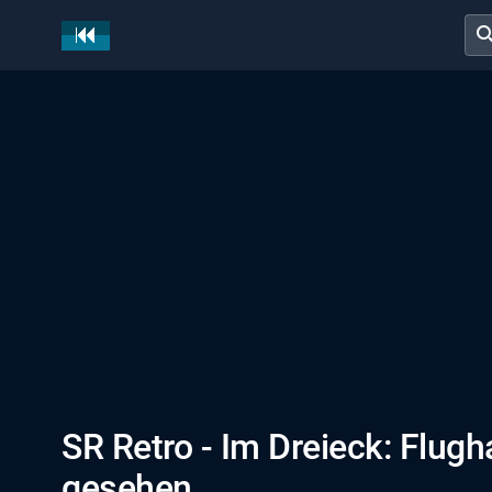
sear
SR Retro - Im Dreieck: Flugh
gesehen