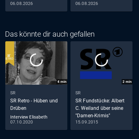
06.08.2026
06.08.2026
Das könnte dir auch gefallen
4
min
2
min
SR
SR
SR Retro - Hüben und
SR Fundstücke: Albert
Drüben
C. Weiland über seine
"Damen-Krimis"
Interview Elisabeth
07.10.2020
15.09.2015
Flickenschildt