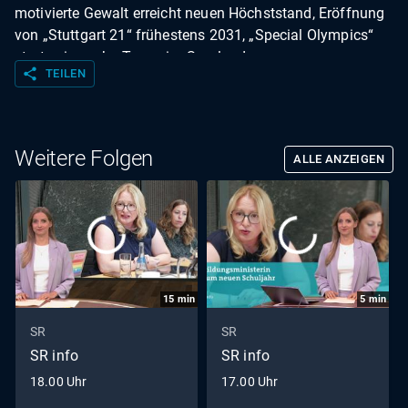
motivierte Gewalt erreicht neuen Höchststand, Eröffnung
von „Stuttgart 21“ frühestens 2031, „Special Olympics“
starten in sechs Tagen im Saarland.
share
TEILEN
Weitere Folgen
ALLE ANZEIGEN
15
min
5
min
SR
SR
SR info
SR info
18.00 Uhr
17.00 Uhr