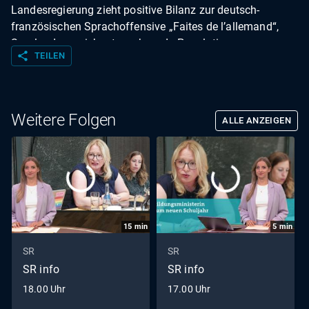
Landesregierung zieht positive Bilanz zur deutsch-
französischen Sprachoffensive „Faites de l’allemand“,
Saarland verzeichnet wachsende Population von
share
TEILEN
Waschbären.
Weitere Folgen
ALLE ANZEIGEN
15
min
5
min
SR
SR
SR info
SR info
18.00 Uhr
17.00 Uhr