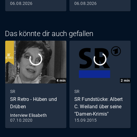
06.08.2026
06.08.2026
Das könnte dir auch gefallen
4
min
2
min
SR
SR
SR Retro - Hüben und
SR Fundstücke: Albert
Drüben
C. Weiland über seine
"Damen-Krimis"
Interview Elisabeth
07.10.2020
15.09.2015
Flickenschildt