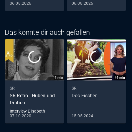
06.08.2026
06.08.2026
Das könnte dir auch gefallen
4
min
44
min
SR
SR
SR Retro - Hüben und
Doc Fischer
Drüben
Interview Elisabeth
07.10.2020
15.05.2024
Flickenschildt