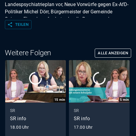
Landespsychiatrieplan vor, Neue Vorwürfe gegen Ex-AfD-
Politiker Michel Dörr, Bürgermeister der Gemeinde
Spiesen-Elversberg fordert schnelle Besserung der
share
TEILEN
Verkehrssituation am Stadion.
Weitere Folgen
ALLE ANZEIGEN
15
min
5
min
SR
SR
SR info
SR info
18.00 Uhr
17.00 Uhr