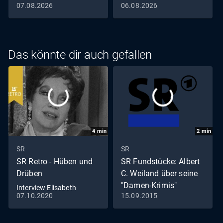
07.08.2026
06.08.2026
Das könnte dir auch gefallen
4
min
2
min
SR
SR
SR Retro - Hüben und
SR Fundstücke: Albert
Drüben
C. Weiland über seine
"Damen-Krimis"
Interview Elisabeth
07.10.2020
15.09.2015
Flickenschildt