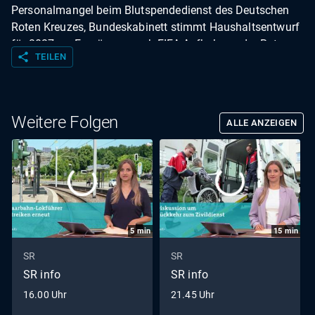
Personalmangel beim Blutspendedienst des Deutschen
Roten Kreuzes, Bundeskabinett stimmt Haushaltsentwurf
für 2027 zu, Empörung nach FIFA-Aufhebung der Rot-
share
TEILEN
Sperre gegen US-Stürmer Balogun, Dritte Etappe der Tour
de France in den Pyrenäen.
Weitere Folgen
ALLE ANZEIGEN
5
min
15
min
SR
SR
SR info
SR info
16.00 Uhr
21.45 Uhr