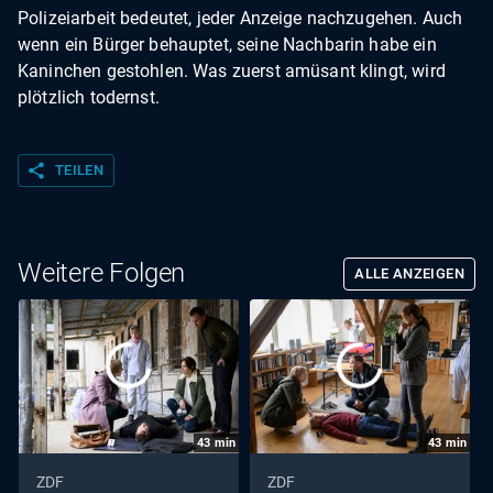
Polizeiarbeit bedeutet, jeder Anzeige nachzugehen. Auch
wenn ein Bürger behauptet, seine Nachbarin habe ein
Kaninchen gestohlen. Was zuerst amüsant klingt, wird
plötzlich todernst.
share
TEILEN
Weitere Folgen
ALLE ANZEIGEN
43
min
43
min
ZDF
ZDF