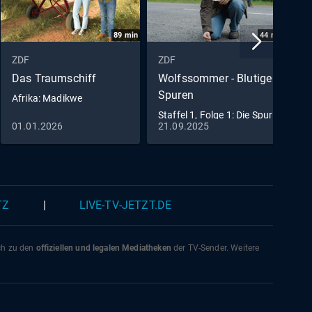
89
min
44
min
ZDF
ZDF
Z
Das Traumschiff
Wolfssommer - Blutige
R
Spuren
Afrika: Madikwe
E
Staffel 1, Folge 1: Die Spur
01.01.2026
21.09.2025
0
der Wölfe
TZ
|
LIVE-TV-JETZT.DE
ich zu den
offiziellen und legalen Mediatheken
der TV-Sender. Weitere