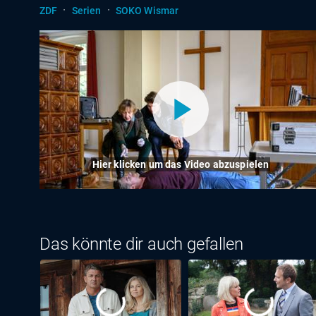
·
·
ZDF
Serien
SOKO Wismar
Hier klicken um das Video abzuspielen
Das könnte dir auch gefallen