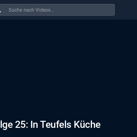
ch
lge 25: In Teufels Küche