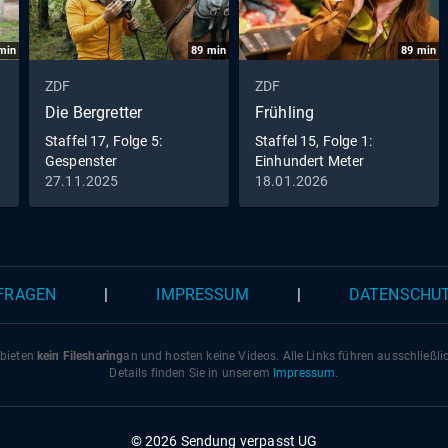
min
89
min
89
min
ZDF
ZDF
Die Bergretter
Frühling
Staffel 17, Folge 5:
Staffel 15, Folge 1:
Gespenster
Einhundert Meter
27.11.2025
18.01.2026
 FRAGEN
|
IMPRESSUM
|
DATENSCHU
 bieten
kein Filesharing
an und hosten keine Videos. Alle Links führen ausschließl
Details finden Sie in unserem
Impressum
.
© 2026 Sendung verpasst UG