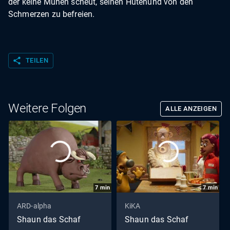
der keine Mühen scheut, seinen Hütehund von den
Schmerzen zu befreien.
share
TEILEN
Weitere Folgen
ALLE ANZEIGEN
7
min
7
min
ARD-alpha
KiKA
Shaun das Schaf
Shaun das Schaf