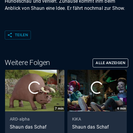
Hundeschau und verliert. Zuhause kommt ihm beim
Anblick von Shaun eine Idee. Er fährt nochmal zur Show.
share
TEILEN
Weitere Folgen
ALLE ANZEIGEN
7
min
6
min
ARD-alpha
KiKA
Shaun das Schaf
Shaun das Schaf