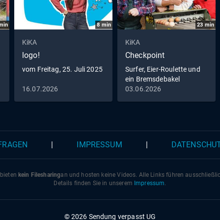
min
8
min
23
min
KiKA
KiKA
logo!
Checkpoint
vom Freitag, 25. Juli 2025
Surfer, Eier-Roulette und
ein Bremsdebakel
16.07.2026
03.06.2026
 FRAGEN
|
IMPRESSUM
|
DATENSCHU
 bieten
kein Filesharing
an und hosten keine Videos. Alle Links führen ausschließl
Details finden Sie in unserem
Impressum
.
© 2026 Sendung verpasst UG