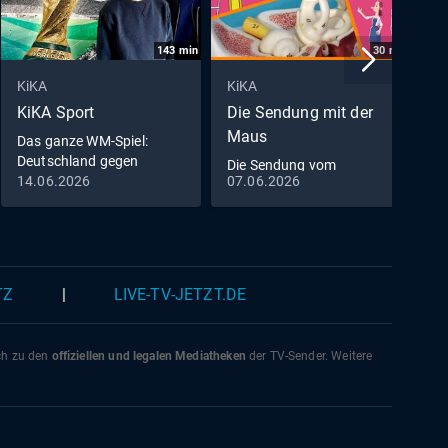
143
min
30
min
KiKA
KiKA
K
KiKA Sport
Die Sendung mit der
F
Maus
Das ganze WM-Spiel:
D
Deutschland gegen
Die Sendung vom
Curaçao
14.06.2026
07.06.2026
1
07.06.2026
TZ
|
LIVE-TV-JETZT.DE
ich zu den
offiziellen und legalen Mediatheken
der TV-Sender. Weitere