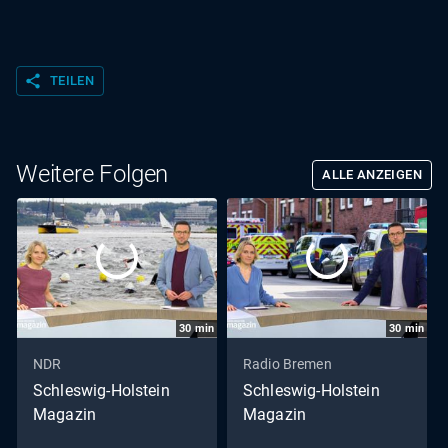
share
TEILEN
Weitere Folgen
ALLE ANZEIGEN
30
min
30
min
NDR
Radio Bremen
Schleswig-Holstein
Schleswig-Holstein
Magazin
Magazin