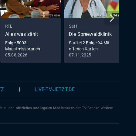
35
min
34
min
RTL
Sat1
V
Alles was zählt
Die Spreewaldklinik
D
Folge 5003:
Staffel 2 Folge 94 Mit
F
Machtmissbrauch
offenen Karten
K
05.08.2026
07.11.2025
3
TZ
|
LIVE-TV-JETZT.DE
ich zu den
offiziellen und legalen Mediatheken
der TV-Sender. Weitere