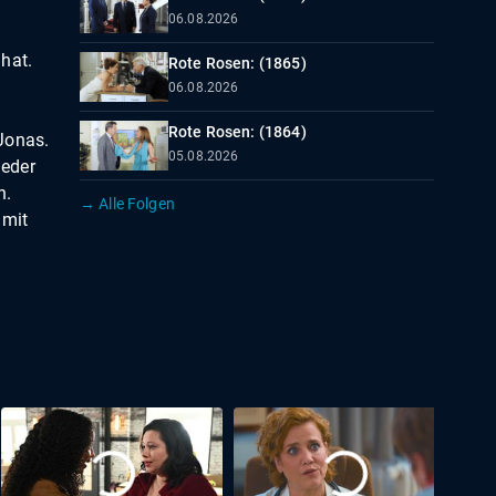
06.08.2026
hat.
Rote Rosen: (1865)
06.08.2026
e
Rote Rosen: (1864)
Jonas.
05.08.2026
ieder
n.
→ Alle Folgen
 mit
st.
us
lius
lius
!