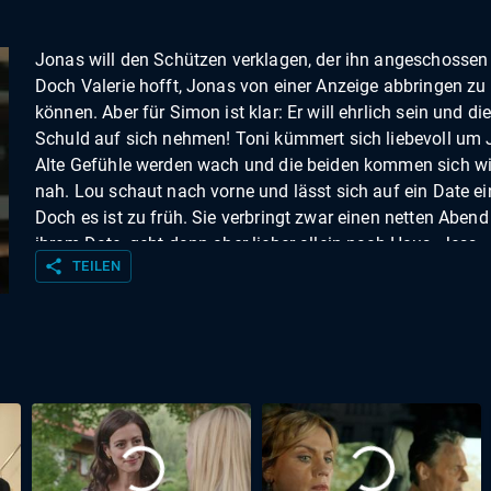
Jonas will den Schützen verklagen, der ihn angeschossen 
Doch Valerie hofft, Jonas von einer Anzeige abbringen zu
können. Aber für Simon ist klar: Er will ehrlich sein und di
Schuld auf sich nehmen! Toni kümmert sich liebevoll um 
Alte Gefühle werden wach und die beiden kommen sich w
nah. Lou schaut nach vorne und lässt sich auf ein Date ei
Doch es ist zu früh. Sie verbringt zwar einen netten Abend
ihrem Date, geht dann aber lieber allein nach Haus. Jess
share
TEILEN
bekommt das mit und glaubt nun, dass Daniel frei für sie i
Victoria fürchtet zurecht, dass Richard den verliebten Juli
benutzt, um ihn für seine geschäftlichen Interessen
einzuspannen. Sie lädt beide zum Dinner ein und warnt Ju
vor Richard. Als Richard davon Wind bekommt, setzt er Ju
unter Druck: Wenn er Victoria glaubt, ist ihre Liebe zu Ende
Michael überrascht Carla mit dem Wunsch, endlich einen
Hochzeitstermin zu machen. Carla ist überglücklich, doch
plötzlich macht ihre Gesundheit nicht mehr mit.