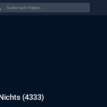
ch
Nichts (4333)