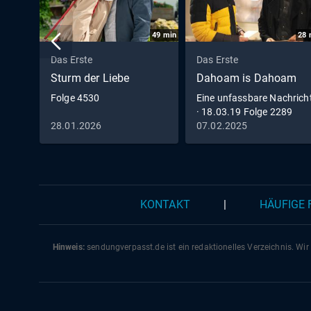
49
min
28
Das Erste
Das Erste
Sturm der Liebe
Dahoam is Dahoam
Folge 4530
Eine unfassbare Nachrich
· 18.03.19 Folge 2289
28.01.2026
07.02.2025
KONTAKT
|
HÄUFIGE
Hinweis:
sendungverpasst.
de
ist ein redaktionelles Verzeichnis. Wir