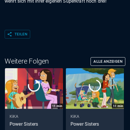
wehrt sich mit ihrer eigenen Superkraft hoch drei!
share
TEILEN
Weitere Folgen
ALLE ANZEIGEN
11
min
11
min
KiKA
KiKA
Power Sisters
Power Sisters