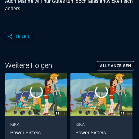
Auch Marine will nur Gutes tun, doch alles entwickelt sich
anders.
share
TEILEN
Weitere Folgen
ALLE ANZEIGEN
11
min
11
min
KiKA
KiKA
Power Sisters
Power Sisters