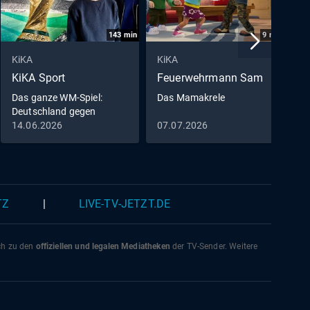
143
min
9
min
KiKA
KiKA
K
KiKA Sport
Feuerwehrmann Sam
D
M
Das ganze WM-Spiel:
Das Mamakrele
Deutschland gegen
D
Curaçao
14.06.2026
07.07.2026
0
0
TZ
|
LIVE-TV-JETZT.DE
ich zu den
offiziellen und legalen Mediatheken
der TV-Sender. Weitere