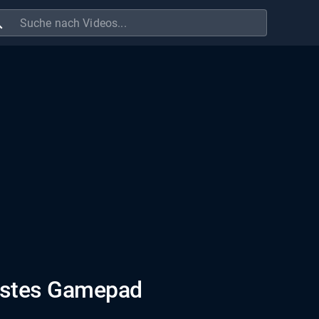
ch
ebstes Gamepad