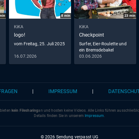
min
8
min
23
min
KiKA
KiKA
logo!
Checkpoint
vom Freitag, 25. Juli 2025
Surfer, Eier-Roulette und
ein Bremsdebakel
16.07.2026
03.06.2026
 FRAGEN
|
IMPRESSUM
|
DATENSCHU
 bieten
kein Filesharing
an und hosten keine Videos. Alle Links führen ausschließl
Details finden Sie in unserem
Impressum
.
© 2026 Sendung verpasst UG