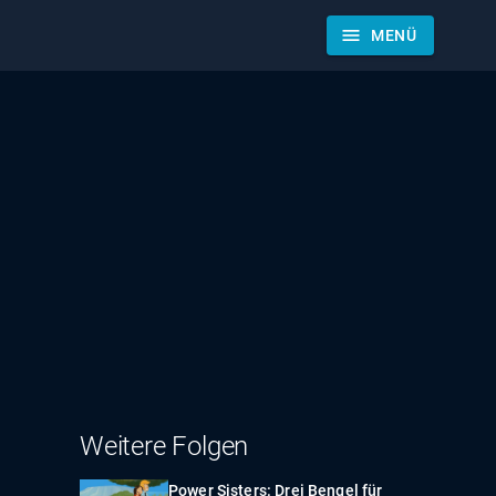
menu
MENÜ
Weitere Folgen
Power Sisters: Drei Bengel für