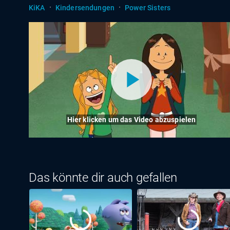
·
·
KiKA
Kindersendungen
Power Sisters
Hier klicken um das Video abzuspielen
Das könnte dir auch gefallen