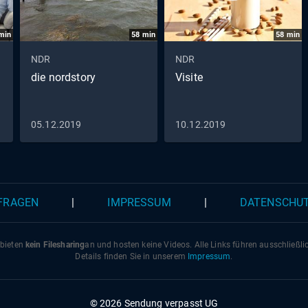
min
58
min
58
min
NDR
NDR
die nordstory
Visite
05.12.2019
10.12.2019
 FRAGEN
|
IMPRESSUM
|
DATENSCHU
 bieten
kein Filesharing
an und hosten keine Videos. Alle Links führen ausschließl
Details finden Sie in unserem
Impressum
.
© 2026 Sendung verpasst UG