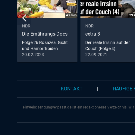
43
min
29
NDR
NDR
Die Ernährungs-Docs
extra 3
Folge 26 Rosazea, Gicht
Der reale Irrsinn auf der
und Hämorrhoiden
Couch (Folge 4)
20.02.2023
22.09.2021
KONTAKT
|
HÄUFIGE
Hinweis:
sendungverpasst.
de
ist ein redaktionelles Verzeichnis. Wir