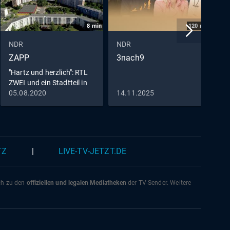
8
min
120
min
NDR
NDR
N
ZAPP
3nach9
P
"Hartz und herzlich": RTL
D
ZWEI und ein Stadtteil in
Rostock
05.08.2020
14.11.2025
0
TZ
|
LIVE-TV-JETZT.DE
ich zu den
offiziellen und legalen Mediatheken
der TV-Sender. Weitere