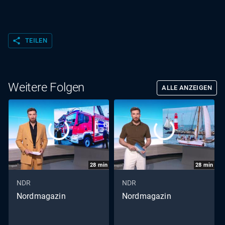
share
TEILEN
Weitere Folgen
ALLE ANZEIGEN
28
min
28
min
NDR
NDR
Nordmagazin
Nordmagazin