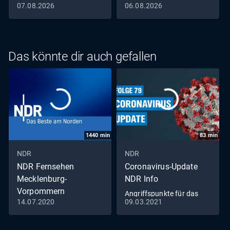
07.08.2026
06.08.2026
Das könnte dir auch gefallen
1440
min
83
min
NDR
NDR
NDR Fernsehen
Coronavirus-Update
Mecklenburg-
NDR Info
Vorpommern
Angriffspunkte für das
14.07.2020
09.03.2021
Livestream
Virus (79)