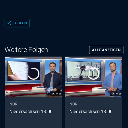
share
TEILEN
Weitere Folgen
ALLE ANZEIGEN
14
min
14
min
NDR
NDR
Niedersachsen 18.00
Niedersachsen 18.00