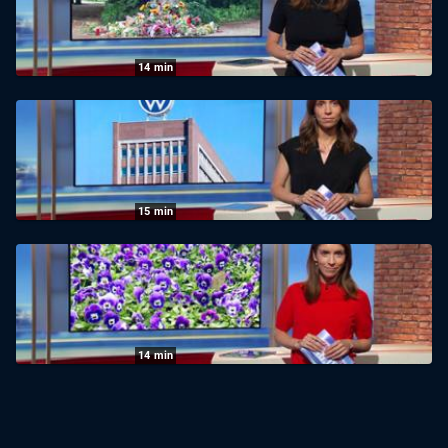
28.07.2026
|
NDR
14
min
Niedersachsen 18.00
27.07.2026
|
NDR
15
min
Niedersachsen 18.00
24.07.2026
|
NDR
14
min
Niedersachsen 18.00