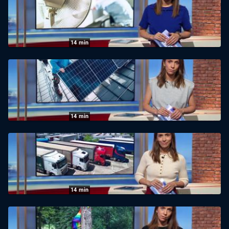
31.07.2026
|
NDR
14
min
Niedersachsen 18.00
30.07.2026
|
NDR
14
min
Niedersachsen 18.00
29.07.2026
|
NDR
14
min
Niedersachsen 18.00