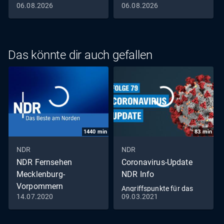
06.08.2026
06.08.2026
Das könnte dir auch gefallen
1440
min
83
min
NDR
NDR
NDR Fernsehen
Coronavirus-Update
Mecklenburg-
NDR Info
Vorpommern
Angriffspunkte für das
14.07.2020
09.03.2021
Livestream
Virus (79)