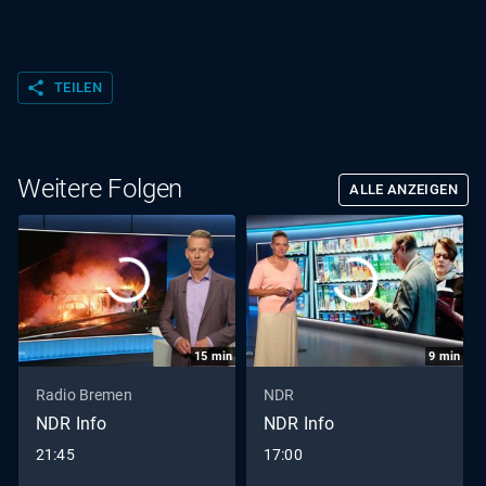
share
TEILEN
Weitere Folgen
ALLE ANZEIGEN
15
min
9
min
Radio Bremen
NDR
NDR Info
NDR Info
21:45
17:00