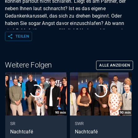
können partout nicht schlafen. Liegt es am Partner, der
neben Ihnen laut schnarcht? Ist es das eigene
Gedankenkarussell, das sich zu drehen beginnt. Oder
haben Sie sogar Angst davor einzuschlafen? Ab wann
sind Schlafstörungen gefährlich? Und was können wir
share
TEILEN
tun, wenn uns der Schlaf geraubt wird?
Weitere Folgen
ALLE ANZEIGEN
90
min
90
min
SR
SWR
Nachtcafé
Nachtcafé