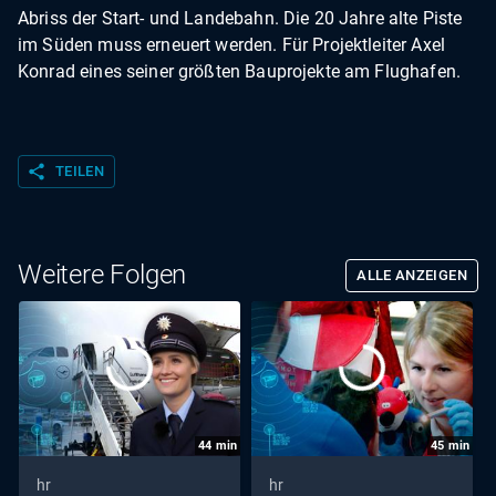
Abriss der Start- und Landebahn. Die 20 Jahre alte Piste
im Süden muss erneuert werden. Für Projektleiter Axel
Konrad eines seiner größten Bauprojekte am Flughafen.
share
TEILEN
Weitere Folgen
ALLE ANZEIGEN
44
min
45
min
hr
hr