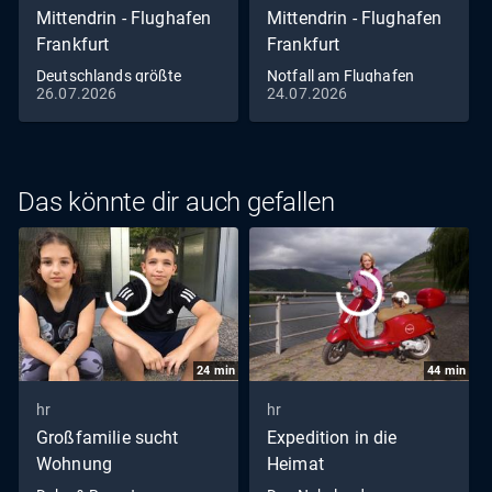
Mittendrin - Flughafen
Mittendrin - Flughafen
Frankfurt
Frankfurt
Deutschlands größte
Notfall am Flughafen
26.07.2026
24.07.2026
Polizeidienststelle (Teil 3) -
Erst Vereidigung, dann
Einsatz! (S10/E02)
Das könnte dir auch gefallen
24
min
44
min
hr
hr
Großfamilie sucht
Expedition in die
Wohnung
Heimat