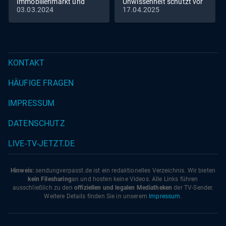
Immobilienmarkt und
Unwissenheit schützt vor
03.03.2024
17.04.2025
Romantik pur - Die
Strafe nicht - Michaels
Reimanns erneuern ihr
Begegnung mit der US-
Eheversprechen
Streife
KONTAKT
HÄUFIGE FRAGEN
IMPRESSUM
DATENSCHUTZ
LIVE-TV-JETZT.DE
Hinweis:
sendungverpasst.
de
ist ein redaktionelles Verzeichnis. Wir bieten
kein Filesharing
an und hosten keine Videos. Alle Links führen
ausschließlich zu den
offiziellen und legalen Mediatheken
der TV-Sender.
Weitere Details finden Sie in unserem
Impressum
.