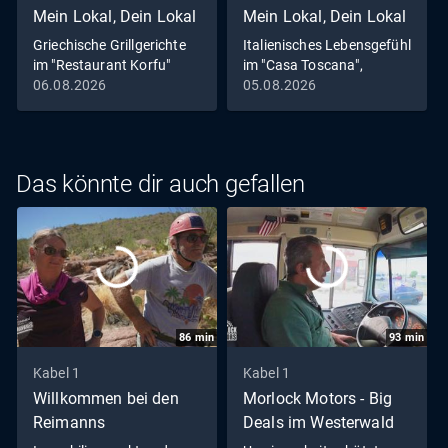
Mein Lokal, Dein Lokal
Mein Lokal, Dein Lokal
Griechische Grillgerichte
Italienisches Lebensgefühl
im "Restaurant Korfu"
im "Casa Toscana",
Leverkusen
06.08.2026
05.08.2026
Das könnte dir auch gefallen
86
min
93
min
Kabel 1
Kabel 1
Willkommen bei den
Morlock Motors - Big
Reimanns
Deals im Westerwald