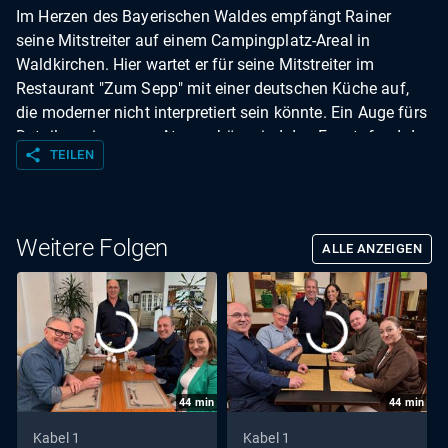
Im Herzen des Bayerischen Waldes empfängt Rainer
seine Mitstreiter auf einem Campingplatz-Areal in
Waldkirchen. Hier wartet er für seine Mitstreiter im
Restaurant "Zum Sepp" mit einer deutschen Küche auf,
die moderner nicht interpretiert sein könnte. Ein Auge fürs
Detail sowie warme Atmosphäre sind das Faustpfand des
share
TEILEN
Gastgebers. Was werden seine Mitstreiter dazu sagen?
Weitere Folgen
ALLE ANZEIGEN
44
min
44
min
Kabel 1
Kabel 1