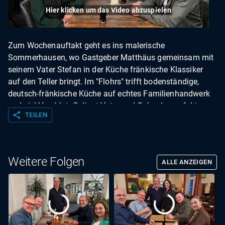
Hier klicken um das Video abzuspielen
Zum Wochenauftakt geht es ins malerische
Sommerhausen, wo Gastgeber Matthäus gemeinsam mit
seinem Vater Stefan in der Küche fränkische Klassiker
auf den Teller bringt. Im "Flohrs" trifft bodenständige,
deutsch-fränkische Küche auf echtes Familienhandwerk
und viel Herzblut. Gelingt Vater und Sohn der perfekte
share
TEILEN
Start in die Würzburg-Woche?
Weitere Folgen
ALLE ANZEIGEN