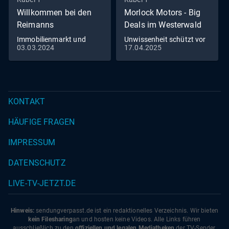
Willkommen bei den
Morlock Motors - Big
Reimanns
Deals im Westerwald
Immobilienmarkt und
Unwissenheit schützt vor
03.03.2024
17.04.2025
Romantik pur - Die
Strafe nicht - Michaels
Reimanns erneuern ihr
Begegnung mit der US-
Eheversprechen
Streife
KONTAKT
HÄUFIGE FRAGEN
IMPRESSUM
DATENSCHUTZ
LIVE-TV-JETZT.DE
Hinweis:
sendungverpasst.
de
ist ein redaktionelles Verzeichnis. Wir bieten
kein Filesharing
an und hosten keine Videos. Alle Links führen
ausschließlich zu den
offiziellen und legalen Mediatheken
der TV-Sender.