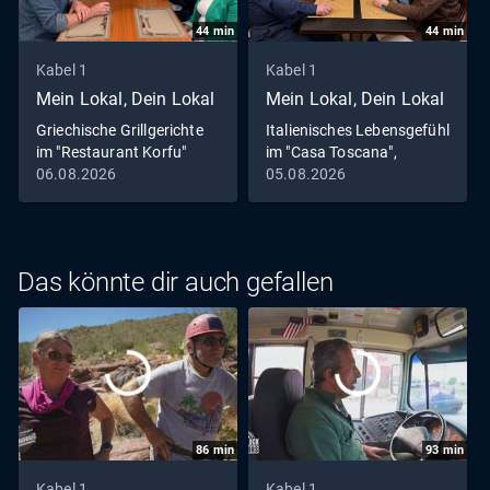
44
min
44
min
Kabel 1
Kabel 1
Mein Lokal, Dein Lokal
Mein Lokal, Dein Lokal
Griechische Grillgerichte
Italienisches Lebensgefühl
im "Restaurant Korfu"
im "Casa Toscana",
Leverkusen
06.08.2026
05.08.2026
Das könnte dir auch gefallen
86
min
93
min
Kabel 1
Kabel 1