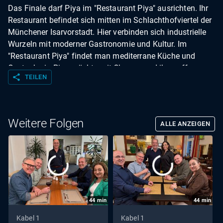
Das Finale darf Piya im "Restaurant Piya" ausrichten. Ihr
Restaurant befindet sich mitten im Schlachthofviertel der
Münchener Isarvorstadt. Hier verbinden sich industrielle
Wurzeln mit moderner Gastronomie und Kultur. Im
"Restaurant Piya" findet man mediterrane Küche und
Gastgeberin Piya möchte mit Charme und ihrer offenen
share
TEILEN
Art begeistern. Am Ende vergibt der Profikoch noch die
finalen Punkte - wer holt sich den Wochensieg in
München?
Weitere Folgen
ALLE ANZEIGEN
44
min
44
min
Kabel 1
Kabel 1