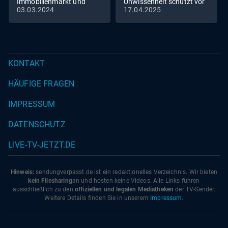
Immobilienmarkt und
Unwissenheit schützt vor
03.03.2024
17.04.2025
Romantik pur - Die
Strafe nicht - Michaels
Reimanns erneuern ihr
Begegnung mit der US-
Eheversprechen
Streife
KONTAKT
HÄUFIGE FRAGEN
IMPRESSUM
DATENSCHUTZ
LIVE-TV-JETZT.DE
Hinweis:
sendungverpasst.
de
ist ein redaktionelles Verzeichnis. Wir bieten
kein Filesharing
an und hosten keine Videos. Alle Links führen
ausschließlich zu den
offiziellen und legalen Mediatheken
der TV-Sender.
Weitere Details finden Sie in unserem
Impressum
.