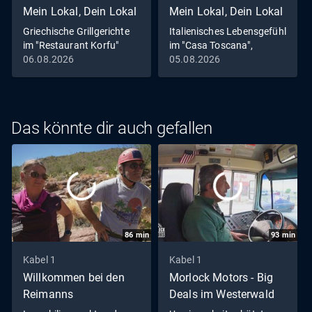
Mein Lokal, Dein Lokal
Mein Lokal, Dein Lokal
Griechische Grillgerichte
Italienisches Lebensgefühl
im "Restaurant Korfu"
im "Casa Toscana",
Leverkusen
06.08.2026
05.08.2026
Das könnte dir auch gefallen
86
min
93
min
Kabel 1
Kabel 1
Willkommen bei den
Morlock Motors - Big
Reimanns
Deals im Westerwald