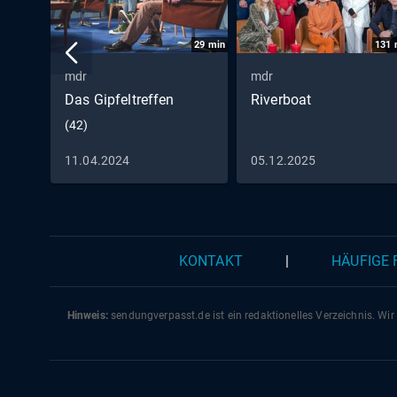
29
min
131
mdr
mdr
Das Gipfeltreffen
Riverboat
(42)
11.04.2024
05.12.2025
KONTAKT
|
HÄUFIGE
Hinweis:
sendungverpasst.
de
ist ein redaktionelles Verzeichnis. Wir