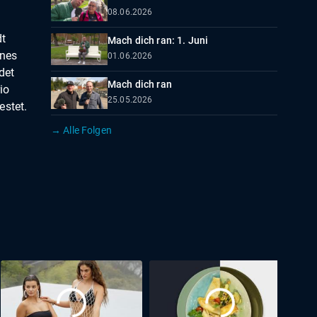
08.06.2026
dt
Mach dich ran: 1. Juni
ines
01.06.2026
det
Mach dich ran
io
25.05.2026
estet.
→ Alle Folgen