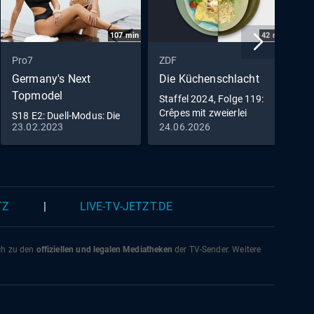
107
min
42
min
Pro7
ZDF
S
Germany's Next
Die Küchenschlacht
D
Topmodel
c
Staffel 2024, Folge 119:
Crêpes mit zweierlei
S18 E2: Duell-Modus: Die
W
Füllung vs. Zitrus-
23.02.2023
24.06.2026
1
Models stehen in direkter
m
Pastasotto
Konkurrenz
v
TZ
|
LIVE-TV-JETZT.DE
ich zu den
offiziellen und legalen Mediatheken
der TV-Sender. Weitere