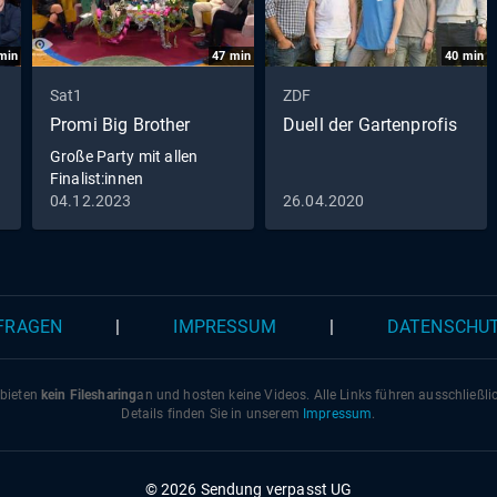
min
47
min
40
min
Sat1
ZDF
Promi Big Brother
Duell der Gartenprofis
Große Party mit allen
Finalist:innen
04.12.2023
26.04.2020
 FRAGEN
|
IMPRESSUM
|
DATENSCHU
 bieten
kein Filesharing
an und hosten keine Videos. Alle Links führen ausschließl
Details finden Sie in unserem
Impressum
.
© 2026 Sendung verpasst UG