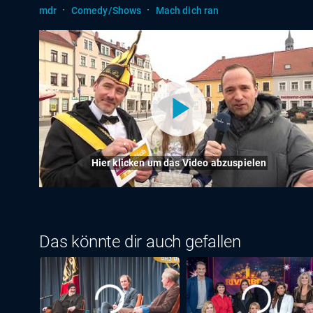
·
·
mdr
Comedy/Shows
Mach dich ran
Hier klicken um das Video abzuspielen
Das könnte dir auch gefallen