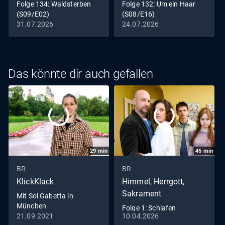
Folge 134: Waldsterben
Folge 132: Um ein Haar
Ersatz für Rebecca kommt. Riedls Traum vom eigenen
(S09/E02)
(S08/E16)
Platz scheint erneut geplatzt – doch diesmal entscheidet
31.07.2026
24.07.2026
Riedl sich zu kämpfen. Hubert und Girwidz ist es indes
gelungen, mithilfe von Erdresten die Wege des
Landratsbeamten kurz vor seinem Tod zu rekonstruieren.
Als auch diese Spur wieder zum Hof von Frau Siebert und
Das könnte dir auch gefallen
ihrem Verpächter führt, werden sie von der Chefin zu einer
nächtlichen Überwachungsaktion genötigt ...
29
min
45
min
BR
BR
KlickKlack
Himmel, Herrgott,
Sakrament
Mit Sol Gabetta in
München
Folge 1: Schlafen
21.09.2021
10.04.2026