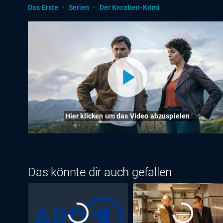
·
·
Das Erste
Serien
Der Kroatien-Krimi
Hier klicken um das Video abzuspielen
Das könnte dir auch gefallen