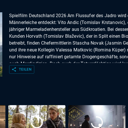
Spielfilm Deutschland 2026 Am Flussufer des Jadro wird 
Männerleiche entdeckt: Vito Andic (Tomislav Krstanovic), 
jähriger Marmeladenhersteller aus Südkroatien. Bei desse
Kunden Horvath (Tomislav Blaževic), der in Split einen Bi
betreibt, finden Chefermittlerin Stascha Novak (Jasmin Ge
und ihre neue Kollegin Valessa Matkovic (Romina Küper) 
nur Hinweise auf raffiniert getarnte Drogengeschäfte, son
auch Mordindizien. Doch auch der Tatverdächtige wird ku
share
TEILEN
darauf tot aufgefunden! Spuren führen zu dem Beachclub
„Marianna“ von Luka Staric (Christian Kuchenbuch), der m
seinem Barkeeper Dejan (Valentino Dalle Mura) gerade ei
vielversprechende Servicekraft einlernt: Es ist Valessa, die
falschem Namen und ohne das Wissen ihrer Chefin under
ermittelt! Was sie herausfinden möchte, behält die Neue j
für sich. Staschas Bauchgefühl schlägt indes bei einem
Stammgast der „Marianna“ an: dem millionenschweren P
Drago Varga (Felix Klare). Dass Valessa weitaus mehr übe