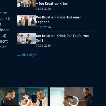
– Der Kroatien-Krimi
01.08.2026
eine
Der Kroatien-Krimi: Tod einer
ein 36-
Legende
n
16.06.2026
oladen
rat)
Der Kroatien-Krimi: Der Teufel von
Split
nicht
09.06.2026
dern
rz
→ Alle Folgen
it
ne
 unter
cover
edoch
layboy
r ihn