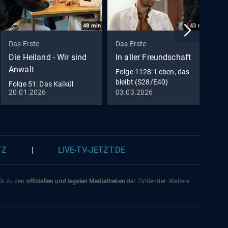
 fällt
e weder
48
min
43
min
it
nbuch,
Das Erste
Das Erste
D
gie:
Die Heiland - Wir sind
In aller Freundschaft
W
Anwalt
Folge 1128: Leben, das
F
bleibt (S28/E40)
Folge 51: Das Kalkül
20.01.2026
03.03.2026
1
TZ
|
LIVE-TV-JETZT.DE
ich zu den
offiziellen und legalen Mediatheken
der TV-Sender. Weitere