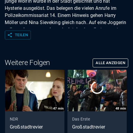
junge Wölfin wurde in der Stadt gesichtet und hat
Hysterie ausgelöst. Das belegen die vielen Anrufe im
Polizeikommissariat 14. Einem Hinweis gehen Harry
Möller und Nina Sieveking gleich nach. Auf eine Joggerin
soll geschossen worden sein. Ist da ein selbsternannter
share
TEILEN
Großwildjäger auf Wolfsjagd?
Weitere Folgen
ALLE ANZEIGEN
47
min
48
min
NDR
Das Erste
Großstadtrevier
Großstadtrevier